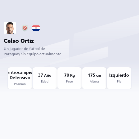
Celso Ortiz
Un jugador de fútbol de
Paraguay sin equipo actualmente
Centrocampista
37
70
175
Izquierdo
Año
Kg
cm
Defensivo
Edad
Peso
Altura
Pie
Posición