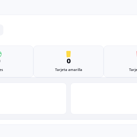
0
0
es
Tarjeta amarilla
Tarj