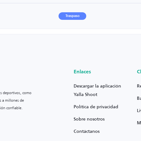
Traspaso
Enlaces
C
Descargar la aplicación
R
os deportivos, como
Yalla Shoot
B
s a millones de
Política de privacidad
ión confiable.
L
Sobre nosotros
M
Contáctanos