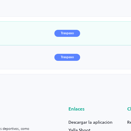
Traspaso
Traspaso
Enlaces
C
Descargar la aplicación
R
os deportivos, como
Yalla Shoot