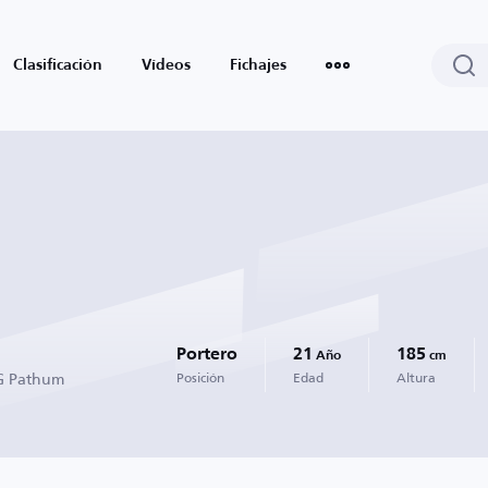
Clasificación
Vídeos
Fichajes
Portero
21
185
Año
cm
BG Pathum
Posición
Edad
Altura