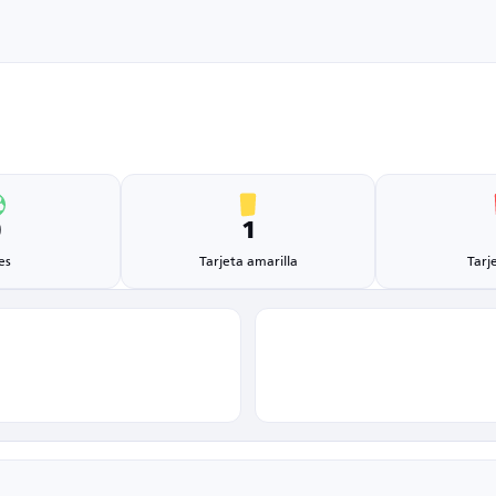
0
1
es
Tarjeta amarilla
Tarj