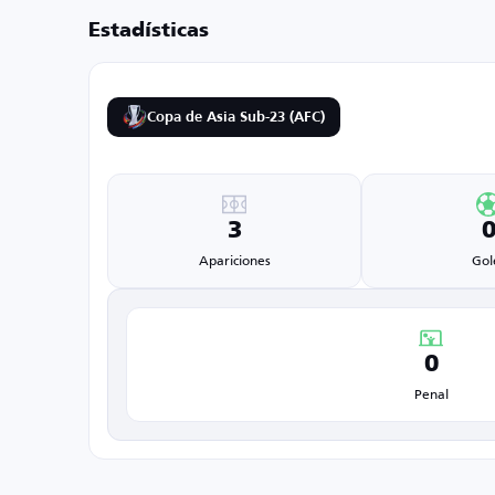
Estadísticas
Copa de Asia Sub-23 (AFC)
3
Apariciones
Gol
0
Penal