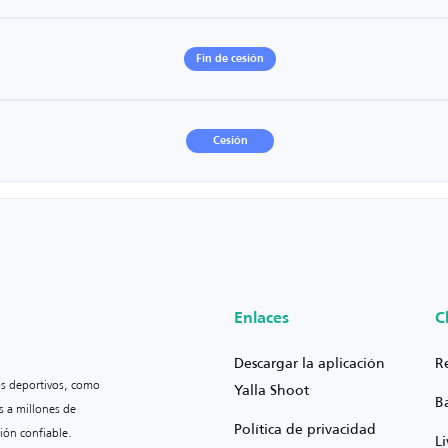
Fin de cesión
Cesión
Enlaces
C
Descargar la aplicación
R
os deportivos, como
Yalla Shoot
B
s a millones de
Política de privacidad
ión confiable.
L