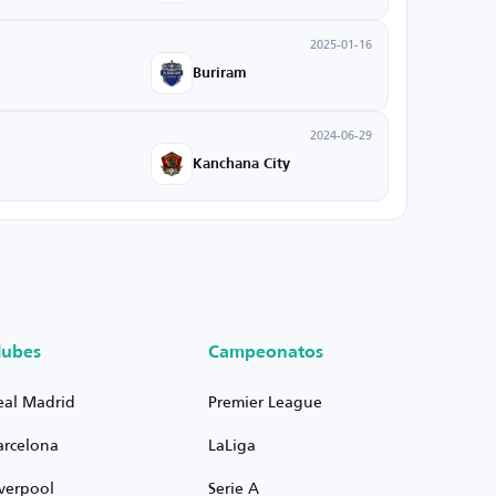
2025-01-16
Buriram
2024-06-29
Kanchana City
lubes
Campeonatos
eal Madrid
Premier League
arcelona
LaLiga
iverpool
Serie A