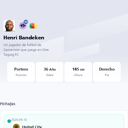
30
Henri Bandeken
Un jugador de fútbol de
Cameroon que juega en One
Taguig FC
Portero
36
185
Derecho
Año
cm
Posición
Edad
Altura
Pie
Fichajes
2024-09-10
United City