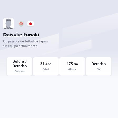
Daisuke Funaki
Un jugador de fútbol de Japan
sin equipo actualmente
Defensa
21
175
Derecho
Año
cm
Derecho
Edad
Altura
Pie
Posición