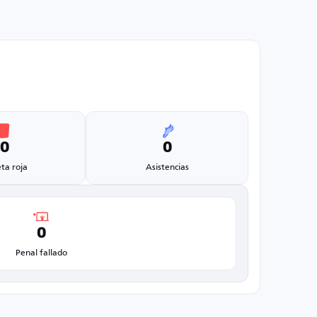
0
0
eta roja
Asistencias
0
Penal fallado