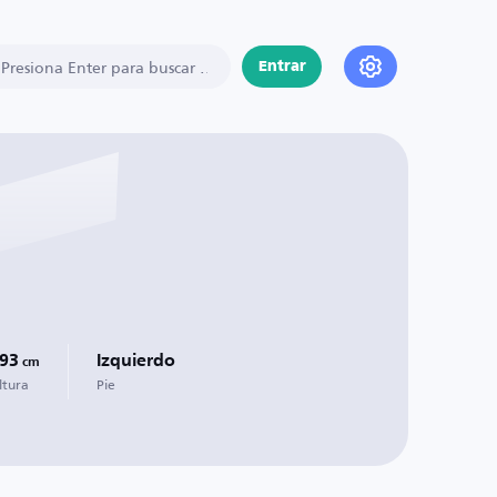
Entrar
93
Izquierdo
cm
ltura
Pie