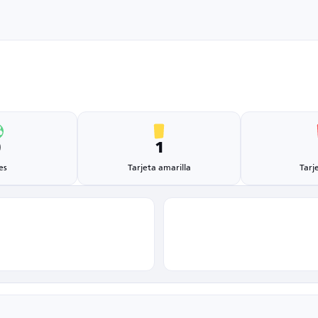
0
1
es
Tarjeta amarilla
Tarj