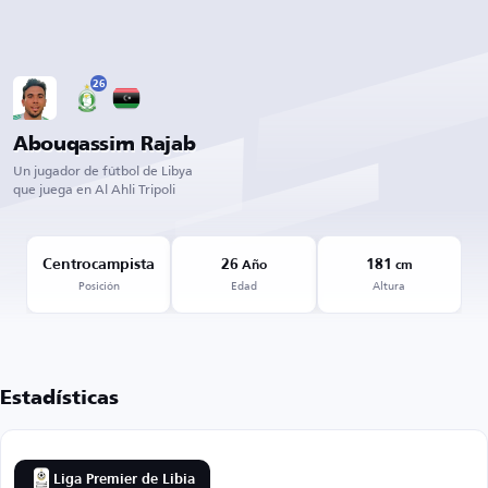
26
Abouqassim Rajab
Un jugador de fútbol de Libya
que juega en Al Ahli Tripoli
Centrocampista
26
181
Año
cm
Posición
Edad
Altura
Estadísticas
Liga Premier de Libia