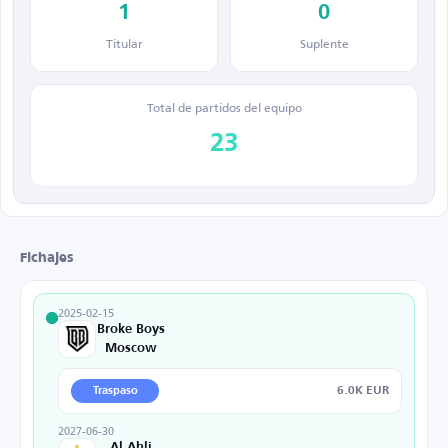
1
0
Titular
Suplente
Total de partidos del equipo
23
Fichajes
2025-02-15
Broke Boys
Moscow
6.0K EUR
Traspaso
2027-06-30
Al Ahli