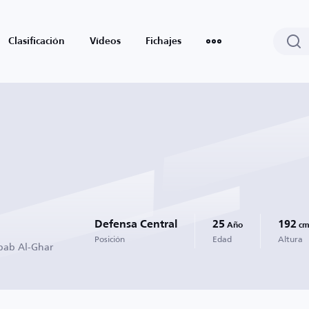
Clasificación
Vídeos
Fichajes
Defensa Central
25
192
Año
c
Posición
Edad
Altura
bab Al-Ghar