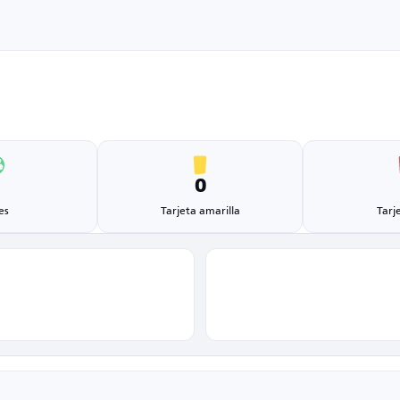
1
0
es
Tarjeta amarilla
Tarj