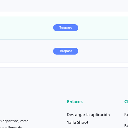
Traspaso
Traspaso
Enlaces
C
Descargar la aplicación
R
os deportivos, como
Yalla Shoot
B
s a millones de