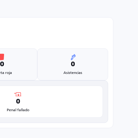
0
0
eta roja
Asistencias
0
Penal fallado