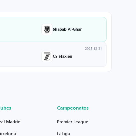
Shabab Al-Ghar
2025-12-31
CS Sfaxien
lubes
Campeonatos
eal Madrid
Premier League
arcelona
LaLiga