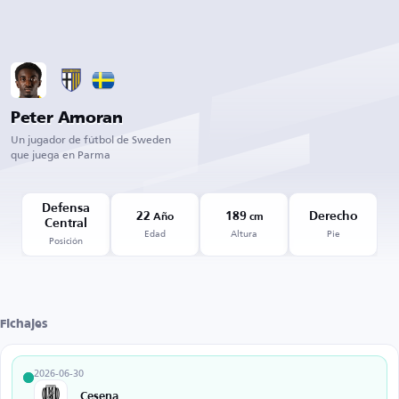
Peter Amoran
Un jugador de fútbol de Sweden
que juega en Parma
Defensa
22
189
Derecho
Año
cm
Central
Edad
Altura
Pie
Posición
Fichajes
2026-06-30
Cesena