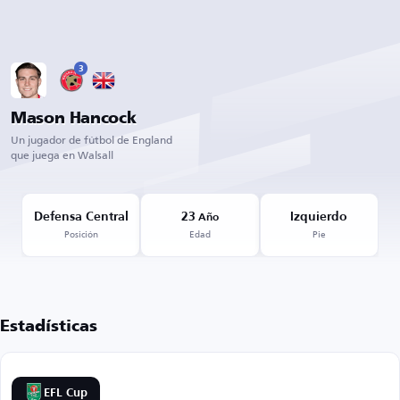
3
Mason Hancock
Un jugador de fútbol de England
que juega en Walsall
Defensa Central
23
Izquierdo
Año
Posición
Edad
Pie
Estadísticas
EFL Cup