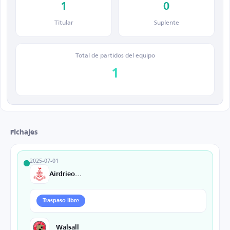
1
0
Titular
Suplente
Total de partidos del equipo
1
Fichajes
2025-07-01
Airdrieonians
Traspaso libre
Walsall