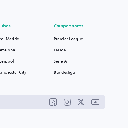
lubes
Campeonatos
eal Madrid
Premier League
arcelona
LaLiga
iverpool
Serie A
anchester City
Bundesliga