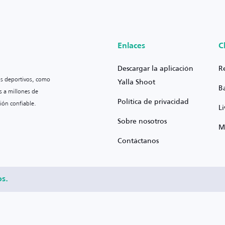
Enlaces
C
Descargar la aplicación
R
os deportivos, como
Yalla Shoot
B
s a millones de
Política de privacidad
ión confiable.
L
Sobre nosotros
M
Contáctanos
os.