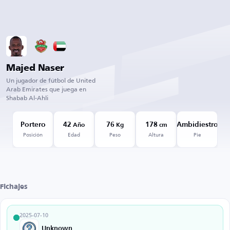
Majed Naser
Un jugador de fútbol de United
Arab Emirates que juega en
Shabab Al-Ahli
Portero
42
76
178
Ambidiestro
Año
Kg
cm
Posición
Edad
Peso
Altura
Pie
Fichajes
2025-07-10
Unknown