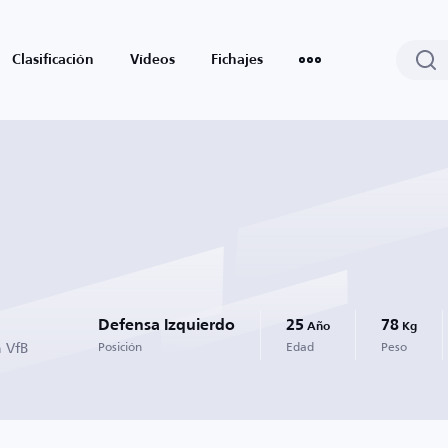
Clasificación
Vídeos
Fichajes
Defensa Izquierdo
25
78
Año
Kg
n VfB
Posición
Edad
Peso