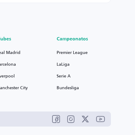
lubes
Campeonatos
eal Madrid
Premier League
arcelona
LaLiga
iverpool
Serie A
anchester City
Bundesliga