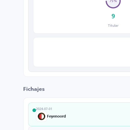
75%
9
Titular
Fichajes
2024-07-01
Feyenoord