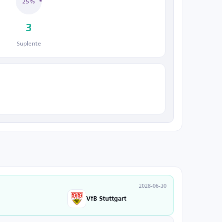
25%
3
Suplente
2028-06-30
VfB Stuttgart