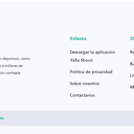
Enlaces
C
Descargar la aplicación
R
os deportivos, como
Yalla Shoot
B
s a millones de
Política de privacidad
ión confiable.
L
Sobre nosotros
M
Contáctanos
os.