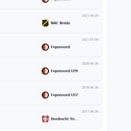
2021-06-29
NAC Breda
2021-01-04
Feyenoord
2020-06-30
Feyenoord U19
2018-06-30
Feyenoord U17
2017-06-30
Dordrecht Youth