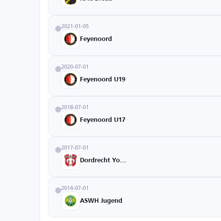
2021-01-05
Feyenoord
2020-07-01
Feyenoord U19
2018-07-01
Feyenoord U17
2017-07-01
Dordrecht Youth
2014-07-01
ASWH Jugend