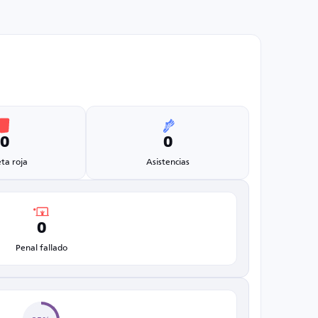
0
0
eta roja
Asistencias
0
Penal fallado