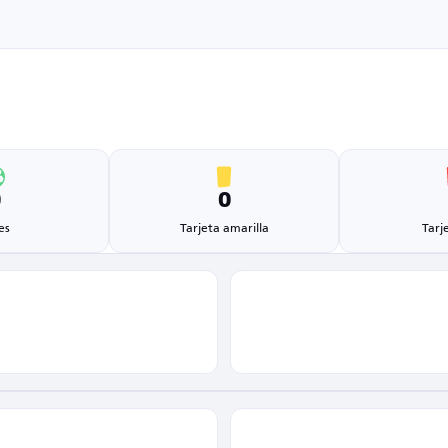
0
0
es
Tarjeta amarilla
Tarj