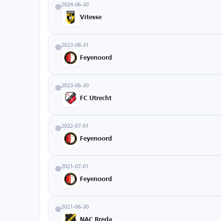
2024-06-30
Vitesse
2023-08-31
Feyenoord
2023-06-30
FC Utrecht
2022-07-01
Feyenoord
2021-07-01
Feyenoord
2021-06-30
NAC Breda