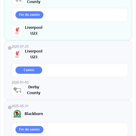
County
Fin de cesión
Liverpool
U23
2025-07-25
Liverpool
U23
Cesión
2026-01-03
Derby
County
2025-05-31
Blackburn
Fin de cesión