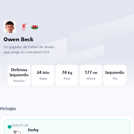
Owen Beck
Un jugador de fútbol de Wales
que juega en Liverpool U23
Defensa
24
74
177
Izquierdo
Año
Kg
cm
Izquierdo
Edad
Peso
Altura
Pie
Posición
Fichajes
2026-01-04
Derby