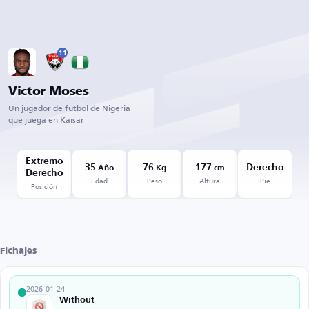
11
Victor Moses
Un jugador de fútbol de Nigeria
que juega en Kaisar
Extremo
35
76
177
Derecho
Año
Kg
cm
Derecho
Edad
Peso
Altura
Pie
Posición
Fichajes
2026-01-24
Without