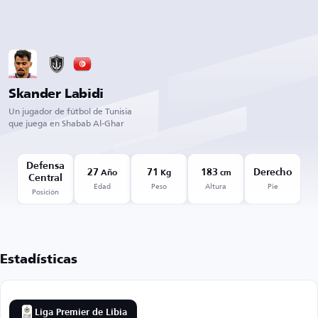
Skander Labidi
Un jugador de fútbol de Tunisia
que juega en Shabab Al-Ghar
Defensa
27
71
183
Derecho
Año
Kg
cm
Central
Edad
Peso
Altura
Pie
Posición
Estadísticas
Liga Premier de Libia