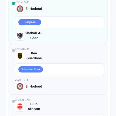
2025-11-01
El Hodoud
Traspaso
Shabab Al-
Ghar
2025-07-31
Ben
Guerdane
Traspaso libre
2025-10-31
El Hodoud
2024-09-20
Club
Africain