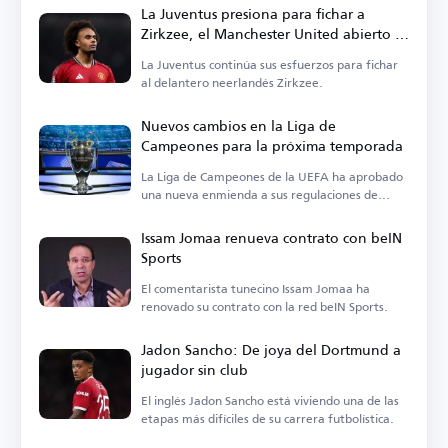
La Juventus presiona para fichar a
Zirkzee, el Manchester United abierto a
la cesión
La Juventus continúa sus esfuerzos para fichar
al delantero neerlandés Zirkzee.
Nuevos cambios en la Liga de
Campeones para la próxima temporada
La Liga de Campeones de la UEFA ha aprobado
una nueva enmienda a sus regulaciones de
suspensión.
Issam Jomaa renueva contrato con beIN
Sports
El comentarista tunecino Issam Jomaa ha
renovado su contrato con la red beIN Sports.
Jadon Sancho: De joya del Dortmund a
jugador sin club
El inglés Jadon Sancho está viviendo una de las
etapas más difíciles de su carrera futbolística.