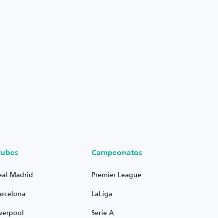
lubes
Campeonatos
eal Madrid
Premier League
arcelona
LaLiga
iverpool
Serie A