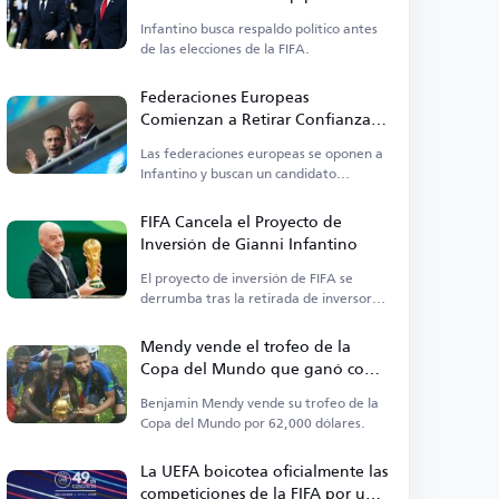
mantenerse en el cargo
Infantino busca respaldo político antes
de las elecciones de la FIFA.
Federaciones Europeas
Comienzan a Retirar Confianza a
Infantino Antes de las Elecciones
Las federaciones europeas se oponen a
de la FIFA
Infantino y buscan un candidato
alternativo para la presidencia de la
FIFA.
FIFA Cancela el Proyecto de
Inversión de Gianni Infantino
El proyecto de inversión de FIFA se
derrumba tras la retirada de inversores
y del banco.
Mendy vende el trofeo de la
Copa del Mundo que ganó con
Francia
Benjamin Mendy vende su trofeo de la
Copa del Mundo por 62,000 dólares.
La UEFA boicotea oficialmente las
competiciones de la FIFA por una