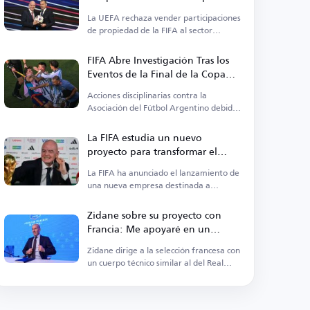
nueva propuesta
La UEFA rechaza vender participaciones
de propiedad de la FIFA al sector
privado.
FIFA Abre Investigación Tras los
Eventos de la Final de la Copa
Mundial 2026
Acciones disciplinarias contra la
Asociación del Fútbol Argentino debido
a incidentes en la Copa del Mundo.
La FIFA estudia un nuevo
proyecto para transformar el
fútbol
La FIFA ha anunciado el lanzamiento de
una nueva empresa destinada a
cambiar el panorama del deporte.
Zidane sobre su proyecto con
Francia: Me apoyaré en un
cuerpo técnico del Real Madrid
Zidane dirige a la selección francesa con
con algunas adiciones
un cuerpo técnico similar al del Real
Madrid.