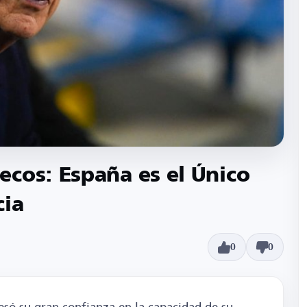
cos: España es el Único
cia
0
0
só su gran confianza en la capacidad de su