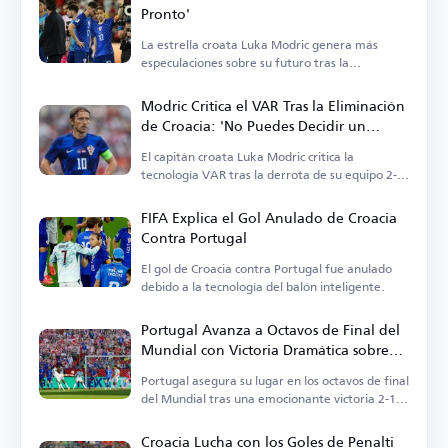
Pronto'
La estrella croata Luka Modric genera más
especulaciones sobre su futuro tras la
eliminación de Croacia en el Mundial.
Modric Critica el VAR Tras la Eliminación
de Croacia: 'No Puedes Decidir un
Partido Así'
El capitán croata Luka Modric critica la
tecnología VAR tras la derrota de su equipo 2-1
ante Portugal.
FIFA Explica el Gol Anulado de Croacia
Contra Portugal
El gol de Croacia contra Portugal fue anulado
debido a la tecnología del balón inteligente.
Portugal Avanza a Octavos de Final del
Mundial con Victoria Dramática sobre
Croacia
Portugal asegura su lugar en los octavos de final
del Mundial tras una emocionante victoria 2-1
sobre Croacia.
Croacia Lucha con los Goles de Penalti