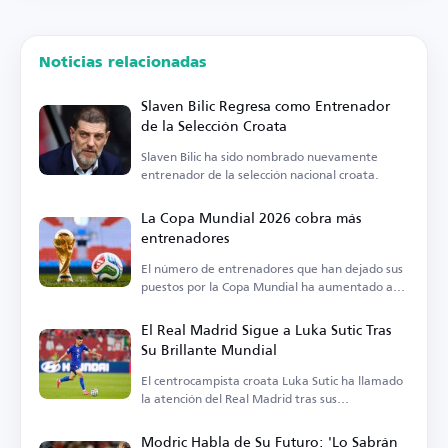
Noticias relacionadas
Slaven Bilic Regresa como Entrenador
de la Selección Croata
Slaven Bilic ha sido nombrado nuevamente
entrenador de la selección nacional croata.
La Copa Mundial 2026 cobra más
entrenadores
El número de entrenadores que han dejado sus
puestos por la Copa Mundial ha aumentado a
13 tras la salida de Zlatko Dalic.
El Real Madrid Sigue a Luka Sutic Tras
Su Brillante Mundial
El centrocampista croata Luka Sutic ha llamado
la atención del Real Madrid tras sus
impresionantes actuaciones en la Copa del
Mundo.
Modric Habla de Su Futuro: 'Lo Sabrán