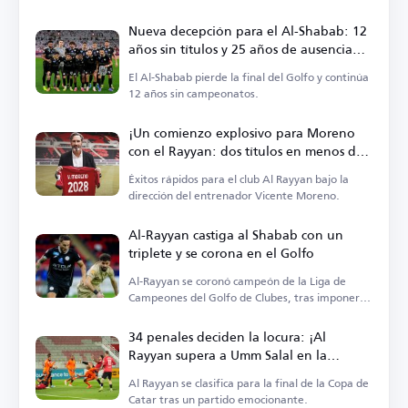
Nueva decepción para el Al-Shabab: 12
años sin títulos y 25 años de ausencia
internacional
El Al-Shabab pierde la final del Golfo y continúa
12 años sin campeonatos.
¡Un comienzo explosivo para Moreno
con el Rayyan: dos títulos en menos de
un mes!
Éxitos rápidos para el club Al Rayyan bajo la
dirección del entrenador Vicente Moreno.
Al-Rayyan castiga al Shabab con un
triplete y se corona en el Golfo
Al-Rayyan se coronó campeón de la Liga de
Campeones del Golfo de Clubes, tras imponerse
con un triplete
34 penales deciden la locura: ¡Al
Rayyan supera a Umm Salal en la
maratón de fútbol más larga!
Al Rayyan se clasifica para la final de la Copa de
Catar tras un partido emocionante.