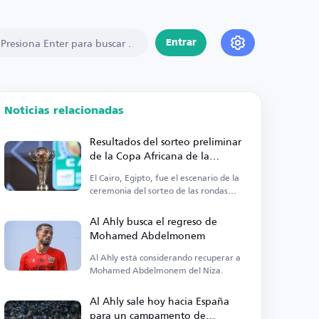
Entrar
Noticias relacionadas
Resultados del sorteo preliminar
de la Copa Africana de la
Confederación 2026-2027
El Cairo, Egipto, fue el escenario de la
ceremonia del sorteo de las rondas
preliminares hoy, jueves.
Al Ahly busca el regreso de
Mohamed Abdelmonem
Al Ahly está considerando recuperar a
Mohamed Abdelmonem del Niza.
Al Ahly sale hoy hacia España
para un campamento de