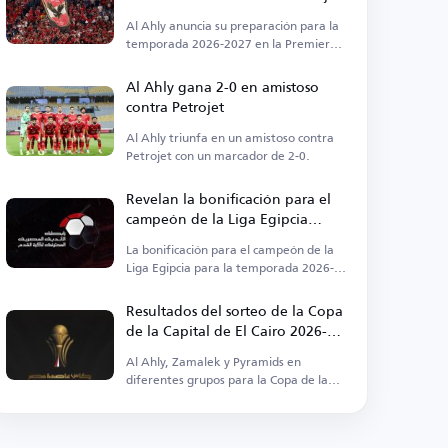
Fuerte Antes del Inicio de la Liga
Al Ahly anuncia su preparación para la
temporada 2026-2027 en la Premier
League egipcia.
Al Ahly gana 2-0 en amistoso
contra Petrojet
Al Ahly triunfa en un amistoso contra
Petrojet con un marcador de 2-0.
Revelan la bonificación para el
campeón de la Liga Egipcia
2026-2027
La bonificación para el campeón de la
Liga Egipcia para la temporada 2026-
2027 es de 50 millones de libras
egipcias.
Resultados del sorteo de la Copa
de la Capital de El Cairo 2026-
2027
Al Ahly, Zamalek y Pyramids en
diferentes grupos para la Copa de la
Capital de El Cairo.