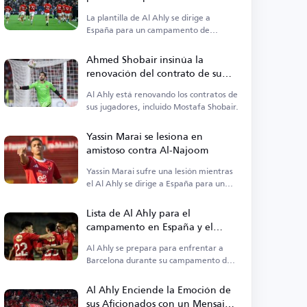
entrenamiento
La plantilla de Al Ahly se dirige a
España para un campamento de
entrenamiento hasta el 20 de agosto.
Ahmed Shobair insinúa la
renovación del contrato de su
hijo Mostafa con Al Ahly
Al Ahly está renovando los contratos de
sus jugadores, incluido Mostafa Shobair.
Yassin Marai se lesiona en
amistoso contra Al-Najoom
Yassin Marai sufre una lesión mientras
el Al Ahly se dirige a España para un
campamento de entrenamiento.
Lista de Al Ahly para el
campamento en España y el
enfrentamiento con Barcelona
Al Ahly se prepara para enfrentar a
Barcelona durante su campamento de
entrenamiento en España.
Al Ahly Enciende la Emoción de
sus Aficionados con un Mensaje