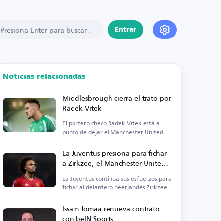
Entrar
Noticias relacionadas
Middlesbrough cierra el trato por
Radek Vitek
El portero checo Radek Vitek está a
punto de dejar el Manchester United
para unirse a Middlesbrough.
La Juventus presiona para fichar
a Zirkzee, el Manchester United
abierto a la cesión
La Juventus continúa sus esfuerzos para
fichar al delantero neerlandés Zirkzee.
Issam Jomaa renueva contrato
con beIN Sports