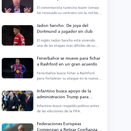
El comentarista tunecino Issam Jomaa
ha renovado su contrato con la red beIN
Sports.
Jadon Sancho: De joya del
Dortmund a jugador sin club
El inglés Jadon Sancho está viviendo
una de las etapas más difíciles de su
carrera futbolística.
Fenerbahce se mueve para fichar
a Rashford en un gran acuerdo
Fenerbahce busca fichar a Rashford
para fortalecer su ataque en la nueva
temporada.
Infantino busca apoyo de la
administración Trump para
mantenerse en el cargo
Infantino busca respaldo político antes
de las elecciones de la FIFA.
Federaciones Europeas
Comienzan a Retirar Confianza a