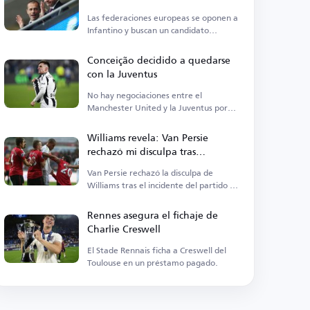
Infantino Antes de las Elecciones
Las federaciones europeas se oponen a
de la FIFA
Infantino y buscan un candidato
alternativo para la presidencia de la
FIFA.
Conceição decidido a quedarse
con la Juventus
No hay negociaciones entre el
Manchester United y la Juventus por
Conceição.
Williams revela: Van Persie
rechazó mi disculpa tras
incidente que casi le cuesta la
Van Persie rechazó la disculpa de
vida
Williams tras el incidente del partido de
2012.
Rennes asegura el fichaje de
Charlie Creswell
El Stade Rennais ficha a Creswell del
Toulouse en un préstamo pagado.