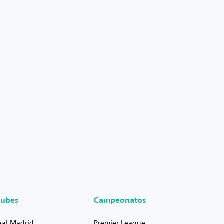
lubes
Campeonatos
eal Madrid
Premier League