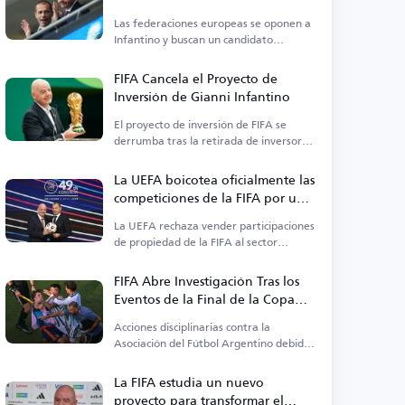
Infantino Antes de las Elecciones
Las federaciones europeas se oponen a
de la FIFA
Infantino y buscan un candidato
alternativo para la presidencia de la
FIFA.
FIFA Cancela el Proyecto de
Inversión de Gianni Infantino
El proyecto de inversión de FIFA se
derrumba tras la retirada de inversores
y del banco.
La UEFA boicotea oficialmente las
competiciones de la FIFA por una
nueva propuesta
La UEFA rechaza vender participaciones
de propiedad de la FIFA al sector
privado.
FIFA Abre Investigación Tras los
Eventos de la Final de la Copa
Mundial 2026
Acciones disciplinarias contra la
Asociación del Fútbol Argentino debido
a incidentes en la Copa del Mundo.
La FIFA estudia un nuevo
proyecto para transformar el