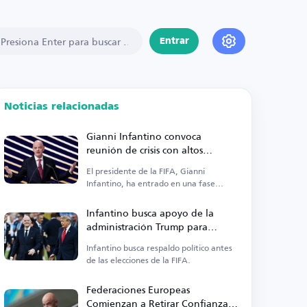
Entrar
Noticias relacionadas
Gianni Infantino convoca
reunión de crisis con altos
funcionarios de la FIFA
El presidente de la FIFA, Gianni
Infantino, ha entrado en una fase
crítica.
Infantino busca apoyo de la
administración Trump para
mantenerse en el cargo
Infantino busca respaldo político antes
de las elecciones de la FIFA.
Federaciones Europeas
Comienzan a Retirar Confianza a