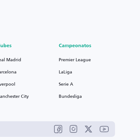
lubes
Campeonatos
eal Madrid
Premier League
arcelona
LaLiga
iverpool
Serie A
anchester City
Bundesliga