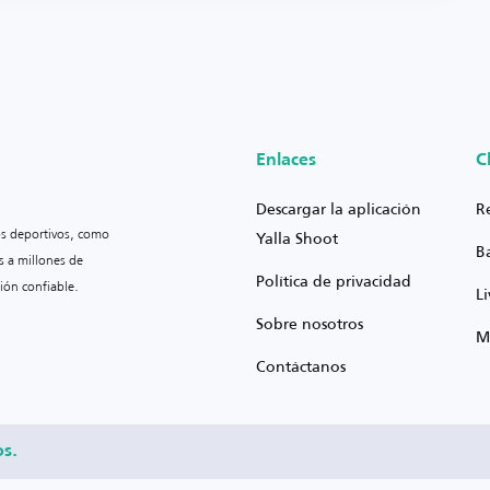
Enlaces
C
Descargar la aplicación
R
os deportivos, como
Yalla Shoot
B
s a millones de
Política de privacidad
ión confiable.
L
Sobre nosotros
M
Contáctanos
os.