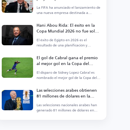
fútbol
La FIFA ha anunciado el lanzamiento de
una nueva empresa destinada a
cambiar el panorama del deporte.
Hani Abou Rida: El éxito en la
Copa Mundial 2026 no fue solo
suerte
El éxito de Egipto en 2026 es el
resultado de una planificación y
preparación temprana.
El gol de Cabral gana el premio
al mejor gol en la Copa del
Mundo 2026
El disparo de Sidney Lopez Cabral es
nombrado el mejor gol de la Copa del
Mundo 2026.
Las selecciones árabes obtienen
81 millones de dólares en la
Copa Mundial 2026
Las selecciones nacionales árabes han
generado 81 millones de dólares en
ingresos en la Copa Mundial 2026.