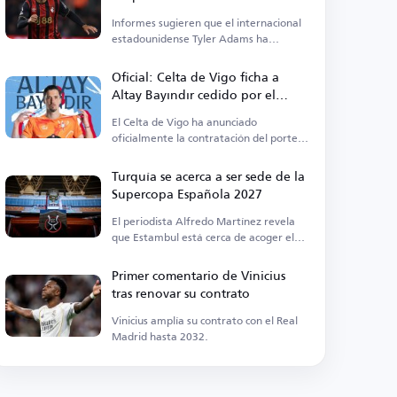
mientras Bournemouth fija su
Informes sugieren que el internacional
precio
estadounidense Tyler Adams ha
mostrado interés en un traspaso.
Oficial: Celta de Vigo ficha a
Altay Bayındır cedido por el
Manchester United
El Celta de Vigo ha anunciado
oficialmente la contratación del portero
Altay Bayındır.
Turquía se acerca a ser sede de la
Supercopa Española 2027
El periodista Alfredo Martínez revela
que Estambul está cerca de acoger el
evento.
Primer comentario de Vinicius
tras renovar su contrato
Vinicius amplía su contrato con el Real
Madrid hasta 2032.