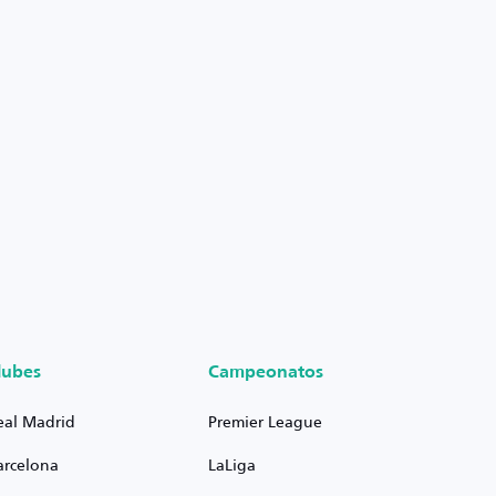
lubes
Campeonatos
eal Madrid
Premier League
arcelona
LaLiga