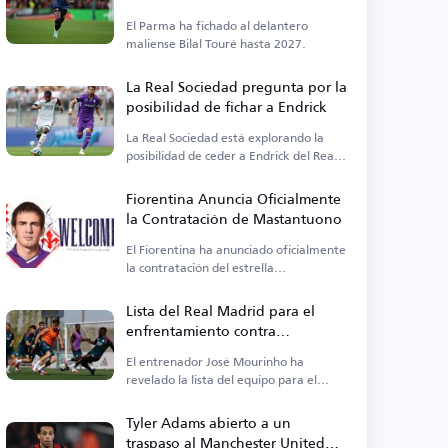
El Parma ha fichado al delantero
maliense Bilal Touré hasta 2027.
La Real Sociedad pregunta por la
posibilidad de fichar a Endrick
La Real Sociedad está explorando la
posibilidad de ceder a Endrick del Real
Madrid.
Fiorentina Anuncia Oficialmente
la Contratación de Mastantuono
El Fiorentina ha anunciado oficialmente
la contratación del estrella
Mastantuono hoy, viernes.
Lista del Real Madrid para el
enfrentamiento contra
Ferencváros
El entrenador José Mourinho ha
revelado la lista del equipo para el
próximo partido.
Tyler Adams abierto a un
traspaso al Manchester United