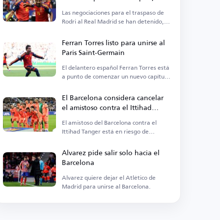
Barcelona se une a la carrera
Las negociaciones para el traspaso de
Rodri al Real Madrid se han detenido,
con el Barcelona vigilando la situación.
Ferran Torres listo para unirse al
Paris Saint-Germain
El delantero español Ferran Torres está
a punto de comenzar un nuevo capítulo
en su carrera.
El Barcelona considera cancelar
el amistoso contra el Ittihad
Tanger
El amistoso del Barcelona contra el
Ittihad Tanger está en riesgo de
cancelación debido a tensiones políticas.
Alvarez pide salir solo hacia el
Barcelona
Alvarez quiere dejar el Atlético de
Madrid para unirse al Barcelona.