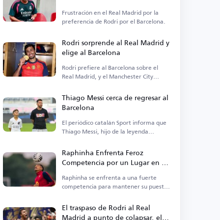
Frustración en el Real Madrid por la
preferencia de Rodri por el Barcelona.
Rodri sorprende al Real Madrid y
elige al Barcelona
Rodri prefiere al Barcelona sobre el
Real Madrid, y el Manchester City
acepta el traspaso.
Thiago Messi cerca de regresar al
Barcelona
El periódico catalán Sport informa que
Thiago Messi, hijo de la leyenda
argentina, está cerca de regresar al
Barcelona.
Raphinha Enfrenta Feroz
Competencia por un Lugar en el
Barcelona
Raphinha se enfrenta a una fuerte
competencia para mantener su puesto
en el Barcelona.
El traspaso de Rodri al Real
Madrid a punto de colapsar, el