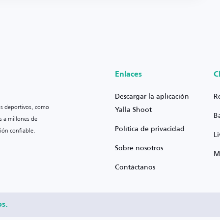
Enlaces
C
Descargar la aplicación
R
os deportivos, como
Yalla Shoot
B
s a millones de
Política de privacidad
ión confiable.
L
Sobre nosotros
M
Contáctanos
os.