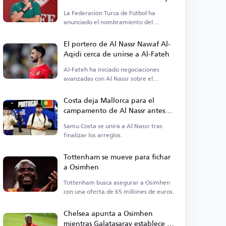
en Turquía
La Federación Turca de Fútbol ha
anunciado el nombramiento del
exárbitro internacional inglés Anthony
Taylor.
El portero de Al Nassr Nawaf Al-
Aqidi cerca de unirse a Al-Fateh
Al-Fateh ha iniciado negociaciones
avanzadas con Al Nassr sobre el
traspaso del portero Nawaf Al-Aqidi.
Costa deja Mallorca para el
campamento de Al Nassr antes
del anuncio oficial
Samu Costa se unirá a Al Nassr tras
finalizar los arreglos.
Tottenham se mueve para fichar
a Osimhen
Tottenham busca asegurar a Osimhen
con una oferta de 65 millones de euros.
Chelsea apunta a Osimhen
mientras Galatasaray establece su