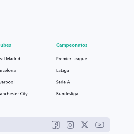
lubes
Campeonatos
eal Madrid
Premier League
arcelona
LaLiga
iverpool
Serie A
anchester City
Bundesliga