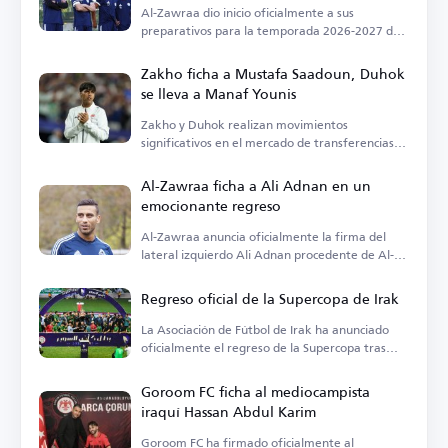
Al-Zawraa dio inicio oficialmente a sus
preparativos para la temporada 2026-2027 de
la Liga Premier iraquí.
Zakho ficha a Mustafa Saadoun, Duhok
se lleva a Manaf Younis
Zakho y Duhok realizan movimientos
significativos en el mercado de transferencias
local, anunciando dos fichajes clave.
Al-Zawraa ficha a Ali Adnan en un
emocionante regreso
Al-Zawraa anuncia oficialmente la firma del
lateral izquierdo Ali Adnan procedente de Al-
Wehda.
Regreso oficial de la Supercopa de Irak
La Asociación de Fútbol de Irak ha anunciado
oficialmente el regreso de la Supercopa tras
años de ausencia.
Goroom FC ficha al mediocampista
iraquí Hassan Abdul Karim
Goroom FC ha firmado oficialmente al