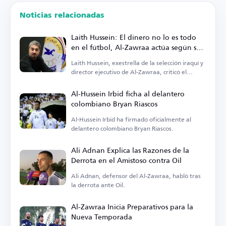
Noticias relacionadas
Laith Hussein: El dinero no lo es todo
en el fútbol, Al-Zawraa actúa según sus
posibilidades
Laith Hussein, exestrella de la selección iraquí y
director ejecutivo de Al-Zawraa, criticó el
enfoque en las finanzas.
Al-Hussein Irbid ficha al delantero
colombiano Bryan Riascos
Al-Hussein Irbid ha firmado oficialmente al
delantero colombiano Bryan Riascos.
Ali Adnan Explica las Razones de la
Derrota en el Amistoso contra Oil
Ali Adnan, defensor del Al-Zawraa, habló tras
la derrota ante Oil.
Al-Zawraa Inicia Preparativos para la
Nueva Temporada