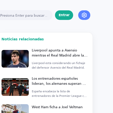
Entrar
Noticias relacionadas
Liverpool apunta a Asensio
mientras el Real Madrid abre la
puerta a su salida
Liverpool está considerando un fichaje
del defensor Asensio del Real Madrid.
Los entrenadores españoles
lideran, los alemanes superan a
los ingleses en la Premier League
España encabeza la lista de
entrenadores de la Premier League con
cinco técnicos.
West Ham ficha a Joel Veltman