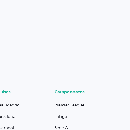
lubes
Campeonatos
eal Madrid
Premier League
arcelona
LaLiga
iverpool
Serie A