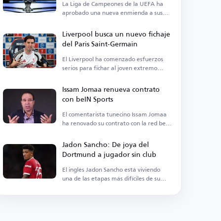
La Liga de Campeones de la UEFA ha
aprobado una nueva enmienda a sus
regulaciones de suspensión.
Liverpool busca un nuevo fichaje
del Paris Saint-Germain
El Liverpool ha comenzado esfuerzos
serios para fichar al joven extremo
senegalés.
Issam Jomaa renueva contrato
con beIN Sports
El comentarista tunecino Issam Jomaa
ha renovado su contrato con la red beIN
Sports.
Jadon Sancho: De joya del
Dortmund a jugador sin club
El inglés Jadon Sancho está viviendo
una de las etapas más difíciles de su
carrera futbolística.