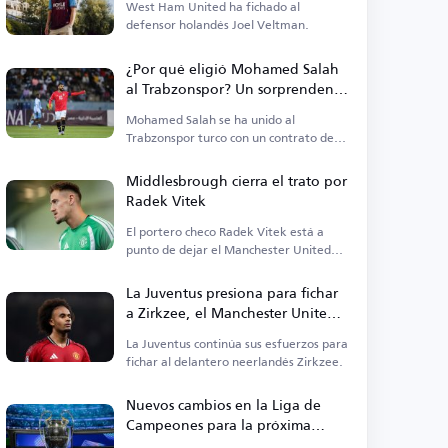
West Ham United ha fichado al
defensor holandés Joel Veltman.
¿Por qué eligió Mohamed Salah
al Trabzonspor? Un sorprendente
traspaso genera preguntas en
Mohamed Salah se ha unido al
Turquía
Trabzonspor turco con un contrato de
dos años.
Middlesbrough cierra el trato por
Radek Vitek
El portero checo Radek Vitek está a
punto de dejar el Manchester United
para unirse a Middlesbrough.
La Juventus presiona para fichar
a Zirkzee, el Manchester United
abierto a la cesión
La Juventus continúa sus esfuerzos para
fichar al delantero neerlandés Zirkzee.
Nuevos cambios en la Liga de
Campeones para la próxima
temporada