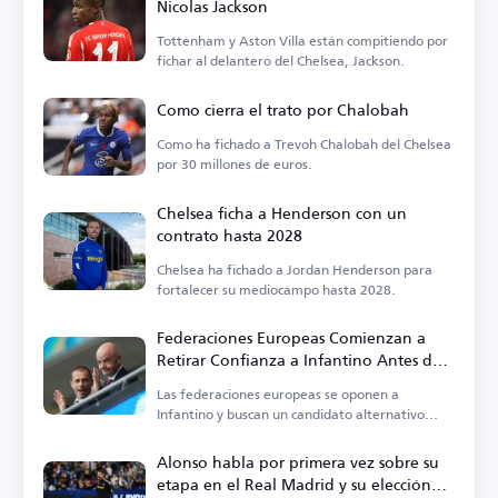
Nicolas Jackson
Tottenham y Aston Villa están compitiendo por
fichar al delantero del Chelsea, Jackson.
Como cierra el trato por Chalobah
Como ha fichado a Trevoh Chalobah del Chelsea
por 30 millones de euros.
Chelsea ficha a Henderson con un
contrato hasta 2028
Chelsea ha fichado a Jordan Henderson para
fortalecer su mediocampo hasta 2028.
Federaciones Europeas Comienzan a
Retirar Confianza a Infantino Antes de
las Elecciones de la FIFA
Las federaciones europeas se oponen a
Infantino y buscan un candidato alternativo
para la presidencia de la FIFA.
Alonso habla por primera vez sobre su
etapa en el Real Madrid y su elección