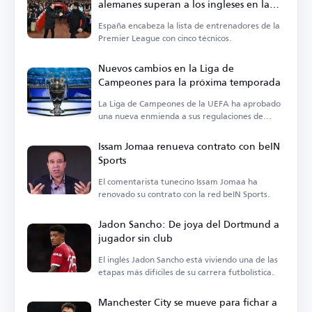
alemanes superan a los ingleses en la
Premier League
España encabeza la lista de entrenadores de la
Premier League con cinco técnicos.
Nuevos cambios en la Liga de
Campeones para la próxima temporada
La Liga de Campeones de la UEFA ha aprobado
una nueva enmienda a sus regulaciones de
suspensión.
Issam Jomaa renueva contrato con beIN
Sports
El comentarista tunecino Issam Jomaa ha
renovado su contrato con la red beIN Sports.
Jadon Sancho: De joya del Dortmund a
jugador sin club
El inglés Jadon Sancho está viviendo una de las
etapas más difíciles de su carrera futbolística.
Manchester City se mueve para fichar a