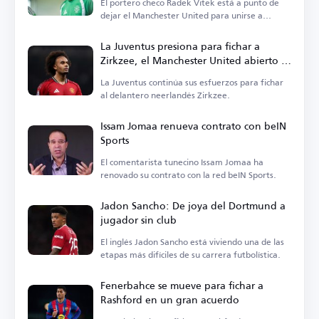
El portero checo Radek Vitek está a punto de
dejar el Manchester United para unirse a
Middlesbrough.
La Juventus presiona para fichar a
Zirkzee, el Manchester United abierto a
la cesión
La Juventus continúa sus esfuerzos para fichar
al delantero neerlandés Zirkzee.
Issam Jomaa renueva contrato con beIN
Sports
El comentarista tunecino Issam Jomaa ha
renovado su contrato con la red beIN Sports.
Jadon Sancho: De joya del Dortmund a
jugador sin club
El inglés Jadon Sancho está viviendo una de las
etapas más difíciles de su carrera futbolística.
Fenerbahce se mueve para fichar a
Rashford en un gran acuerdo