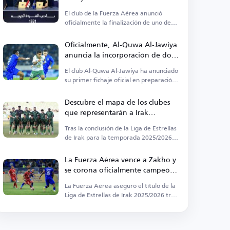
El club de la Fuerza Aérea anunció
oficialmente la finalización de uno de
sus fichajes más importantes
Oficialmente, Al-Quwa Al-Jawiya
anuncia la incorporación de dos
nuevos jugadores
El club Al-Quwa Al-Jawiya ha anunciado
su primer fichaje oficial en preparación
para la temporada
Descubre el mapa de los clubes
que representarán a Irak
internacionalmente la próxima
Tras la conclusión de la Liga de Estrellas
temporada
de Irak para la temporada 2025/2026 y
la coronación de Al-Quwa Al-Jawiya
La Fuerza Aérea vence a Zakho y
se corona oficialmente campeón
de la liga
La Fuerza Aérea aseguró el título de la
Liga de Estrellas de Irak 2025/2026 tras
su victoria