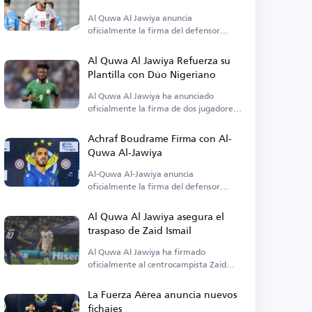
Al Quwa Al Jawiya anuncia
oficialmente la firma del defensor
jordano Saad Al-Rousan.
Al Quwa Al Jawiya Refuerza su
Plantilla con Dúo Nigeriano
Al Quwa Al Jawiya ha anunciado
oficialmente la firma de dos jugadores
nigerianos para fortalecer su plantilla.
Achraf Boudrame Firma con Al-
Quwa Al-Jawiya
Al-Quwa Al-Jawiya anuncia
oficialmente la firma del defensor
argelino Achraf Boudrame.
Al Quwa Al Jawiya asegura el
traspaso de Zaid Ismail
Al Quwa Al Jawiya ha firmado
oficialmente al centrocampista Zaid
Ismail procedente de Al Talaba.
La Fuerza Aérea anuncia nuevos
fichajes