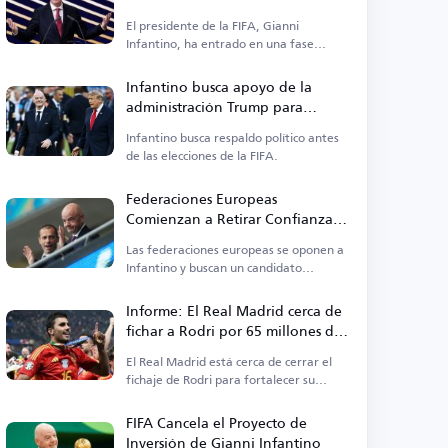
funcionarios de la FIFA
El presidente de la FIFA, Gianni
Infantino, ha entrado en una fase
crítica.
Infantino busca apoyo de la
administración Trump para
mantenerse en el cargo
Infantino busca respaldo político antes
de las elecciones de la FIFA.
Federaciones Europeas
Comienzan a Retirar Confianza a
Infantino Antes de las Elecciones
Las federaciones europeas se oponen a
de la FIFA
Infantino y buscan un candidato
alternativo para la presidencia de la
FIFA.
Informe: El Real Madrid cerca de
fichar a Rodri por 65 millones de
euros
El Real Madrid está cerca de cerrar el
fichaje de Rodri para fortalecer su
mediocampo.
FIFA Cancela el Proyecto de
Inversión de Gianni Infantino