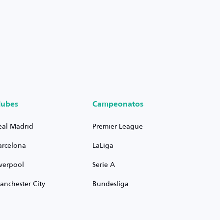
lubes
Campeonatos
eal Madrid
Premier League
arcelona
LaLiga
iverpool
Serie A
anchester City
Bundesliga