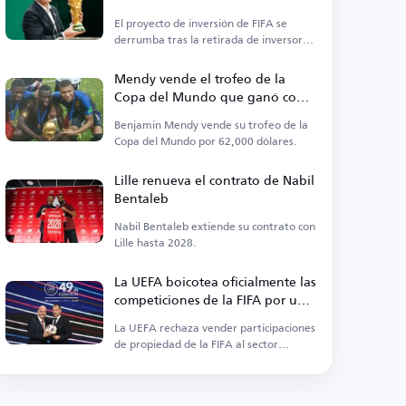
El proyecto de inversión de FIFA se
derrumba tras la retirada de inversores
y del banco.
Mendy vende el trofeo de la
Copa del Mundo que ganó con
Francia
Benjamin Mendy vende su trofeo de la
Copa del Mundo por 62,000 dólares.
Lille renueva el contrato de Nabil
Bentaleb
Nabil Bentaleb extiende su contrato con
Lille hasta 2028.
La UEFA boicotea oficialmente las
competiciones de la FIFA por una
nueva propuesta
La UEFA rechaza vender participaciones
de propiedad de la FIFA al sector
privado.