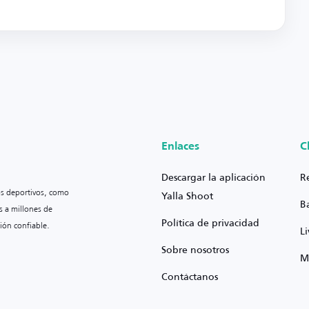
Enlaces
C
Descargar la aplicación
R
os deportivos, como
Yalla Shoot
B
s a millones de
Política de privacidad
ión confiable.
L
Sobre nosotros
M
Contáctanos