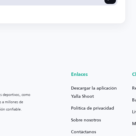
Enlaces
C
Descargar la aplicación
R
os deportivos, como
Yalla Shoot
B
s a millones de
Política de privacidad
ión confiable.
L
Sobre nosotros
M
Contáctanos