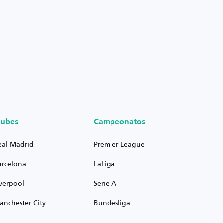
lubes
Campeonatos
eal Madrid
Premier League
arcelona
LaLiga
iverpool
Serie A
anchester City
Bundesliga