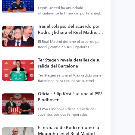
Leeds United ha anunciado
oficialmente la firma del portero inglés
James Trafford.
Tras el colapso del acuerdo por
Rodri, ¿fichará el Real Madrid a
un centrocampista?
El Real Madrid detiene el acuerdo por
Rodri y confía en sus jugadores
actuales.
Ter Stegen revela detalles de su
salida del Barcelona
Ter Stegen se une al Ajax cedido por el
Barcelona para recuperar su nivel.
Oficial: Filip Kostić se une al PSV
Eindhoven
El PSV Eindhoven ficha a Kostić del
Juventus por dos temporadas.
El rechazo de Rodri enfurece a
Mourinho en el Real Madrid