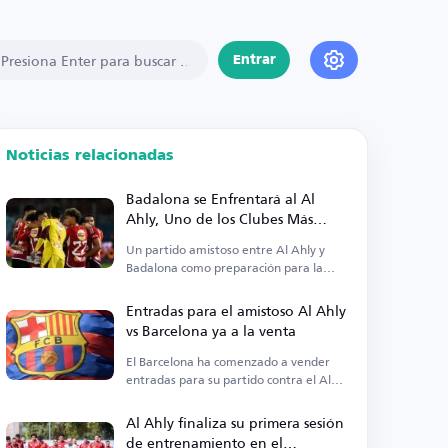
Entrar
Noticias relacionadas
Badalona se Enfrentará al Al
Ahly, Uno de los Clubes Más
Grandes del Mundo
Un partido amistoso entre Al Ahly y
Badalona como preparación para la
nueva temporada.
Entradas para el amistoso Al Ahly
vs Barcelona ya a la venta
El Barcelona ha comenzado a vender
entradas para su partido contra el Al
Ahly en el Trofeo Joan Gamper.
Al Ahly finaliza su primera sesión
de entrenamiento en el