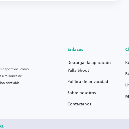
Enlaces
C
Descargar la aplicación
R
os deportivos, como
Yalla Shoot
B
s a millones de
Política de privacidad
ión confiable.
L
Sobre nosotros
M
Contáctanos
os.