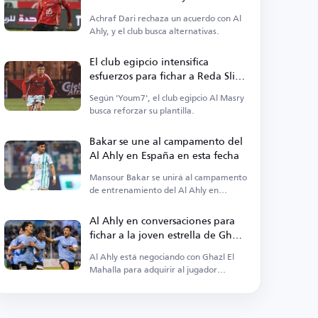
Achraf Dari rechaza un acuerdo con Al
Ahly, y el club busca alternativas.
El club egipcio intensifica
esfuerzos para fichar a Reda Slim
del Al Ahly
Según 'Youm7', el club egipcio Al Masry
busca reforzar su plantilla.
Bakar se une al campamento del
Al Ahly en España en esta fecha
Mansour Bakar se unirá al campamento
de entrenamiento del Al Ahly en
España más tarde por razones
personales.
Al Ahly en conversaciones para
fichar a la joven estrella de Ghazl
El Mahalla
Al Ahly está negociando con Ghazl El
Mahalla para adquirir al jugador
Mahmoud Salah.