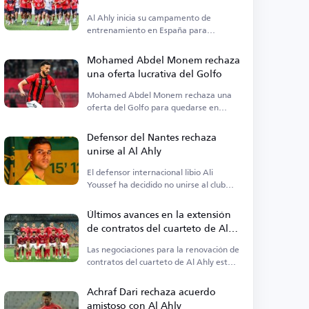
campamento de España
Al Ahly inicia su campamento de
entrenamiento en España para
prepararse para la nueva temporada.
Mohamed Abdel Monem rechaza
una oferta lucrativa del Golfo
Mohamed Abdel Monem rechaza una
oferta del Golfo para quedarse en
Niza.
Defensor del Nantes rechaza
unirse al Al Ahly
El defensor internacional libio Ali
Youssef ha decidido no unirse al club
egipcio Al Ahly.
Últimos avances en la extensión
de contratos del cuarteto de Al
Ahly
Las negociaciones para la renovación de
contratos del cuarteto de Al Ahly están
en curso debido a los términos
financieros.
Achraf Dari rechaza acuerdo
amistoso con Al Ahly