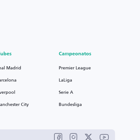
lubes
Campeonatos
eal Madrid
Premier League
arcelona
LaLiga
iverpool
Serie A
anchester City
Bundesliga