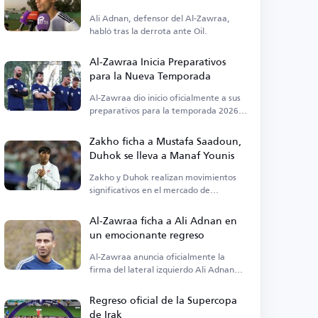
Oil
Ali Adnan, defensor del Al-Zawraa,
habló tras la derrota ante Oil.
Al-Zawraa Inicia Preparativos
para la Nueva Temporada
Al-Zawraa dio inicio oficialmente a sus
preparativos para la temporada 2026-
2027 de la Liga Premier iraquí.
Zakho ficha a Mustafa Saadoun,
Duhok se lleva a Manaf Younis
Zakho y Duhok realizan movimientos
significativos en el mercado de
transferencias local, anunciando dos
fichajes clave.
Al-Zawraa ficha a Ali Adnan en
un emocionante regreso
Al-Zawraa anuncia oficialmente la
firma del lateral izquierdo Ali Adnan
procedente de Al-Wehda.
Regreso oficial de la Supercopa
de Irak