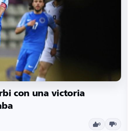
bi con una victoria
aba
0
0