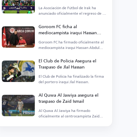
La Asociación de Fútbol de Irak ha
anunciado oficialmente el regreso de la
Supercopa tras años de ausencia.
Goroom FC ficha al
mediocampista iraquí Hassan
Abdul Karim
Goroom FC ha firmado oficialmente al
mediocampista iraquí Hassan Abdul
Karim procedente de Al-Zawraa.
El Club de Policía Asegura el
Traspaso de Jlal Hassan
El Club de Policía ha finalizado la firma
del portero iraquí Jlal Hassan.
Al Quwa Al Jawiya asegura el
traspaso de Zaid Ismail
Al Quwa Al Jawiya ha firmado
oficialmente al centrocampista Zaid
Ismail procedente de Al Talaba.