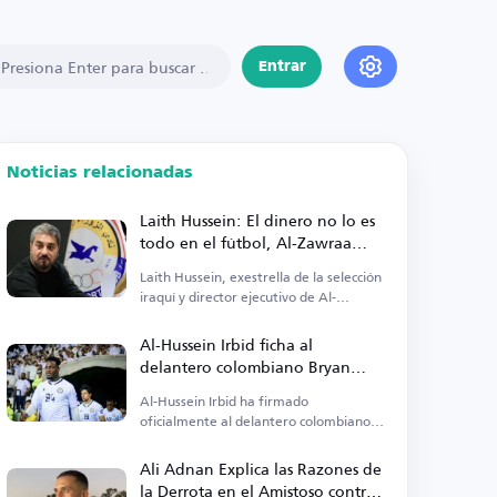
Entrar
Noticias relacionadas
Laith Hussein: El dinero no lo es
todo en el fútbol, Al-Zawraa
actúa según sus posibilidades
Laith Hussein, exestrella de la selección
iraquí y director ejecutivo de Al-
Zawraa, criticó el enfoque en las
finanzas.
Al-Hussein Irbid ficha al
delantero colombiano Bryan
Riascos
Al-Hussein Irbid ha firmado
oficialmente al delantero colombiano
Bryan Riascos.
Ali Adnan Explica las Razones de
la Derrota en el Amistoso contra