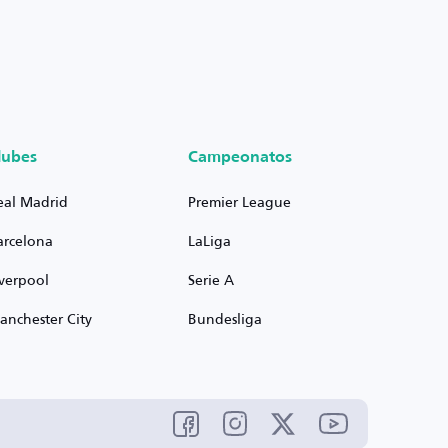
lubes
Campeonatos
eal Madrid
Premier League
arcelona
LaLiga
iverpool
Serie A
anchester City
Bundesliga