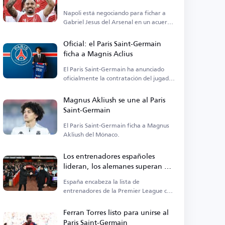
Napoli está negociando para fichar a
Gabriel Jesus del Arsenal en un acuerdo
permanente.
Oficial: el Paris Saint-Germain
ficha a Magnis Aclius
El Paris Saint-Germain ha anunciado
oficialmente la contratación del jugador
francés Magnis Aclius.
Magnus Akliush se une al Paris
Saint-Germain
El Paris Saint-Germain ficha a Magnus
Akliush del Mónaco.
Los entrenadores españoles
lideran, los alemanes superan a
los ingleses en la Premier League
España encabeza la lista de
entrenadores de la Premier League con
cinco técnicos.
Ferran Torres listo para unirse al
Paris Saint-Germain