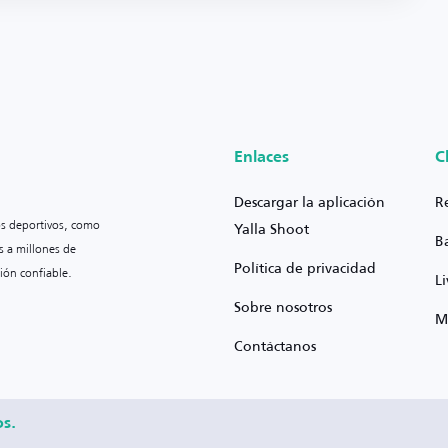
Enlaces
C
Descargar la aplicación
R
os deportivos, como
Yalla Shoot
B
s a millones de
Política de privacidad
ión confiable.
L
Sobre nosotros
M
Contáctanos
os.