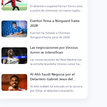
El delantero español Ferran Torres está
a punto de comenzar un nuevo capítulo
en su carrera.
Everton firma a Norgaard hasta
2028
Everton ha fichado a Christian
Norgaard hasta junio de 2028.
Las negociaciones por Vinicius
Junior se intensifican
Las conversaciones del Real Madrid con
la estrella brasileña Vinicius Junior han
cobrado fuerza.
Al Ahli Saudí Negocia por el
Delantero Gabriel Jesus del
Arsenal
Al Ahli Jeddah ha entrado en la carrera
por fichar al delantero brasileño
Gabriel Jesus.