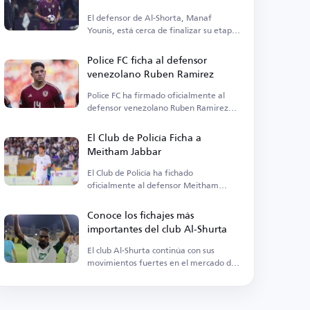
El defensor de Al-Shorta, Manaf
Younis, está cerca de finalizar su etapa
con el club.
Police FC ficha al defensor
venezolano Ruben Ramirez
Police FC ha firmado oficialmente al
defensor venezolano Ruben Ramirez
del Universidad Central.
El Club de Policía Ficha a
Meitham Jabbar
El Club de Policía ha fichado
oficialmente al defensor Meitham
Jabbar procedente de sus rivales Al-
Zawraa.
Conoce los fichajes más
importantes del club Al-Shurta
El club Al-Shurta continúa con sus
movimientos fuertes en el mercado de
fichajes de verano, anunciando