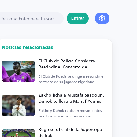
Entrar
Noticias relacionadas
El Club de Policía Considera
Rescindir el Contrato de
Abdulmajid Bou Bakr
El Club de Policía se dirige a rescindir el
contrato de su jugador nigeriano
Abdulmajid.
Zakho ficha a Mustafa Saadoun,
Duhok se lleva a Manaf Younis
Zakho y Duhok realizan movimientos
significativos en el mercado de
transferencias local, anunciando dos
fichajes clave.
Regreso oficial de la Supercopa
de Irak