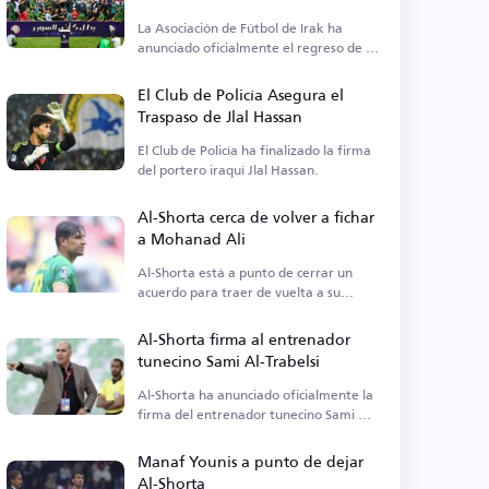
La Asociación de Fútbol de Irak ha
anunciado oficialmente el regreso de la
Supercopa tras años de ausencia.
El Club de Policía Asegura el
Traspaso de Jlal Hassan
El Club de Policía ha finalizado la firma
del portero iraquí Jlal Hassan.
Al-Shorta cerca de volver a fichar
a Mohanad Ali
Al-Shorta está a punto de cerrar un
acuerdo para traer de vuelta a su
exdelantero Mohanad Ali.
Al-Shorta firma al entrenador
tunecino Sami Al-Trabelsi
Al-Shorta ha anunciado oficialmente la
firma del entrenador tunecino Sami Al-
Trabelsi.
Manaf Younis a punto de dejar
Al-Shorta