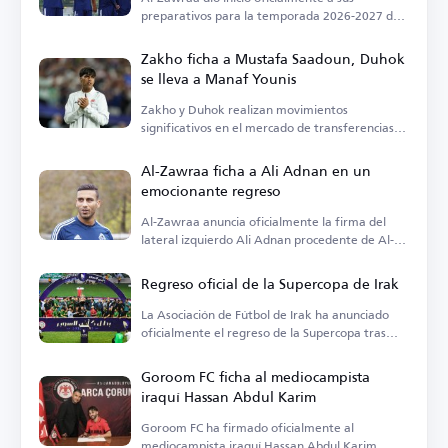
preparativos para la temporada 2026-2027 de
la Liga Premier iraquí.
Zakho ficha a Mustafa Saadoun, Duhok
se lleva a Manaf Younis
Zakho y Duhok realizan movimientos
significativos en el mercado de transferencias
local, anunciando dos fichajes clave.
Al-Zawraa ficha a Ali Adnan en un
emocionante regreso
Al-Zawraa anuncia oficialmente la firma del
lateral izquierdo Ali Adnan procedente de Al-
Wehda.
Regreso oficial de la Supercopa de Irak
La Asociación de Fútbol de Irak ha anunciado
oficialmente el regreso de la Supercopa tras
años de ausencia.
Goroom FC ficha al mediocampista
iraquí Hassan Abdul Karim
Goroom FC ha firmado oficialmente al
mediocampista iraquí Hassan Abdul Karim