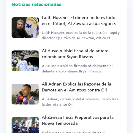
Noticias relacionadas
Laith Hussein: El dinero no lo es todo
en el fútbol, Al-Zawraa actúa según sus
posibilidades
Laith Hussein, exestrella de la selección iraquí y
director ejecutivo de Al-Zawraa, criticó el
enfoque en las finanzas.
Al-Hussein Irbid ficha al delantero
colombiano Bryan Riascos
Al-Hussein Irbid ha firmado oficialmente al
delantero colombiano Bryan Riascos.
Ali Adnan Explica las Razones de la
Derrota en el Amistoso contra Oil
Ali Adnan, defensor del Al-Zawraa, habló tras
la derrota ante Oil.
Al-Zawraa Inicia Preparativos para la
Nueva Temporada
Al-Zawraa dio inicio oficialmente a sus