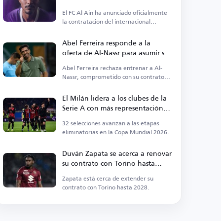
El FC Al Ain ha anunciado oficialmente
la contratación del internacional
austriaco Valentino Lazaro.
Abel Ferreira responde a la
oferta de Al-Nassr para asumir su
entrenamiento en lugar de Jesus
Abel Ferreira rechaza entrenar a Al-
Nassr, comprometido con su contrato
con Palmeiras.
El Milán lidera a los clubes de la
Serie A con más representación
en la Copa del Mundo
32 selecciones avanzan a las etapas
eliminatorias en la Copa Mundial 2026.
Duván Zapata se acerca a renovar
su contrato con Torino hasta
2028
Zapata está cerca de extender su
contrato con Torino hasta 2028.