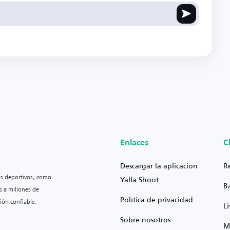
Enlaces
C
Descargar la aplicación
R
os deportivos, como
Yalla Shoot
B
s a millones de
Política de privacidad
ión confiable.
L
Sobre nosotros
M