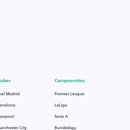
lubes
Campeonatos
eal Madrid
Premier League
arcelona
LaLiga
iverpool
Serie A
anchester City
Bundesliga