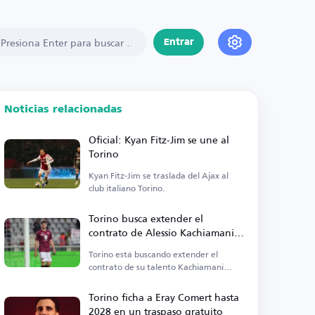
Entrar
Noticias relacionadas
Oficial: Kyan Fitz-Jim se une al
Torino
Kyan Fitz-Jim se traslada del Ajax al
club italiano Torino.
Torino busca extender el
contrato de Alessio Kachiamani
hasta 2030
Torino está buscando extender el
contrato de su talento Kachiamani
hasta 2030.
Torino ficha a Eray Comert hasta
2028 en un traspaso gratuito