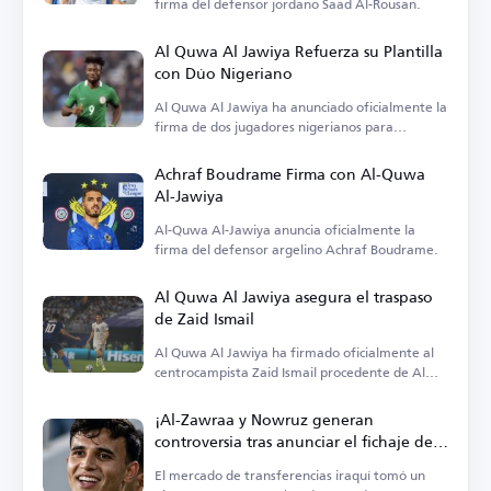
firma del defensor jordano Saad Al-Rousan.
Al Quwa Al Jawiya Refuerza su Plantilla
con Dúo Nigeriano
Al Quwa Al Jawiya ha anunciado oficialmente la
firma de dos jugadores nigerianos para
fortalecer su plantilla.
Achraf Boudrame Firma con Al-Quwa
Al-Jawiya
Al-Quwa Al-Jawiya anuncia oficialmente la
firma del defensor argelino Achraf Boudrame.
Al Quwa Al Jawiya asegura el traspaso
de Zaid Ismail
Al Quwa Al Jawiya ha firmado oficialmente al
centrocampista Zaid Ismail procedente de Al
Talaba.
¡Al-Zawraa y Nowruz generan
controversia tras anunciar el fichaje del
mismo jugador!
El mercado de transferencias iraquí tomó un