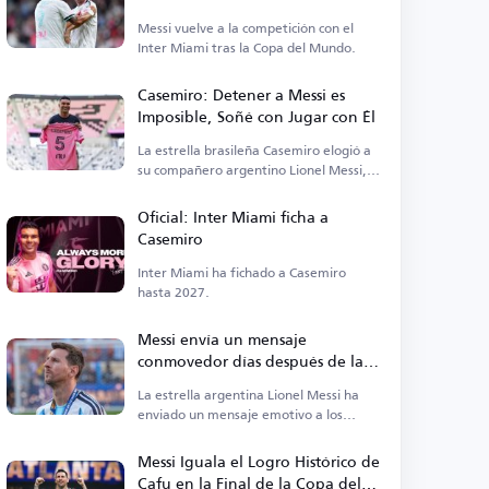
Messi vuelve a la competición con el
Inter Miami tras la Copa del Mundo.
Casemiro: Detener a Messi es
Imposible, Soñé con Jugar con Él
La estrella brasileña Casemiro elogió a
su compañero argentino Lionel Messi,
afirmando que
Oficial: Inter Miami ficha a
Casemiro
Inter Miami ha fichado a Casemiro
hasta 2027.
Messi envía un mensaje
conmovedor días después de la
derrota en la Copa del Mundo
La estrella argentina Lionel Messi ha
enviado un mensaje emotivo a los
aficionados tras la reciente derrota.
Messi Iguala el Logro Histórico de
Cafu en la Final de la Copa del