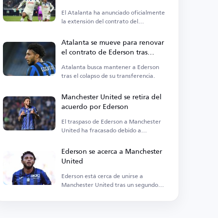
El Atalanta ha anunciado oficialmente
la extensión del contrato del
mediocampista brasileño Ederson.
Atalanta se mueve para renovar
el contrato de Ederson tras
fallido traspaso al Manchester
Atalanta busca mantener a Ederson
United
tras el colapso de su transferencia.
Manchester United se retira del
acuerdo por Ederson
El traspaso de Ederson a Manchester
United ha fracasado debido a
complicaciones.
Ederson se acerca a Manchester
United
Ederson está cerca de unirse a
Manchester United tras un segundo
examen médico.