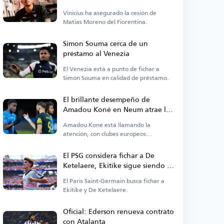
Vinicius ha asegurado la cesión de
Matias Moreno del Fiorentina.
Simon Souma cerca de un
préstamo al Venezia
El Venezia está a punto de fichar a
Simon Souma en calidad de préstamo.
El brillante desempeño de
Amadou Koné en Neum atrae la
atención de 3 clubes europeos
Amadou Koné está llamando la
atención, con clubes europeos
monitoreándolo para un posible fichaje.
El PSG considera fichar a De
Ketelaere, Ekitike sigue siendo la
prioridad
El Paris Saint-Germain busca fichar a
Ekitike y De Ketelaere.
Oficial: Ederson renueva contrato
con Atalanta