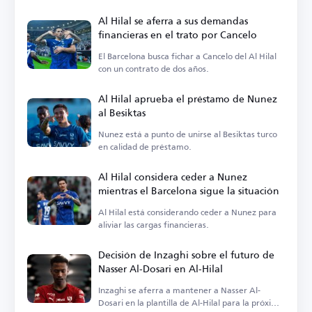
Al Hilal se aferra a sus demandas
financieras en el trato por Cancelo
El Barcelona busca fichar a Cancelo del Al Hilal
con un contrato de dos años.
Al Hilal aprueba el préstamo de Nunez
al Besiktas
Nunez está a punto de unirse al Besiktas turco
en calidad de préstamo.
Al Hilal considera ceder a Nunez
mientras el Barcelona sigue la situación
Al Hilal está considerando ceder a Nunez para
aliviar las cargas financieras.
Decisión de Inzaghi sobre el futuro de
Nasser Al-Dosari en Al-Hilal
Inzaghi se aferra a mantener a Nasser Al-
Dosari en la plantilla de Al-Hilal para la próxima