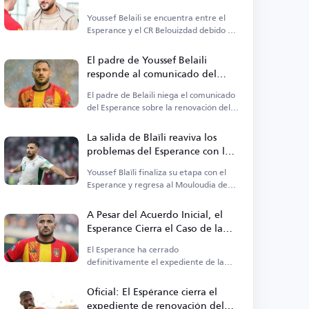
Youssef Belaili se encuentra entre el
Esperance y el CR Belouizdad debido a
una sanción internacional.
El padre de Youssef Belaili
responde al comunicado del
Esperance
El padre de Belaili niega el comunicado
del Esperance sobre la renovación del
contrato.
La salida de Blaïli reaviva los
problemas del Esperance con los
jugadores argelinos
Youssef Blaïli finaliza su etapa con el
Esperance y regresa al Mouloudia de
Argel.
A Pesar del Acuerdo Inicial, el
Esperance Cierra el Caso de la
Renovación de Youcef Belaïli
El Esperance ha cerrado
definitivamente el expediente de la
renovación del contrato de Youcef
Belaïli.
Oficial: El Espérance cierra el
expediente de renovación del