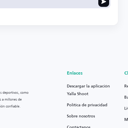
Enlaces
C
Descargar la aplicación
R
os deportivos, como
Yalla Shoot
B
s a millones de
Política de privacidad
ión confiable.
L
Sobre nosotros
M
Contáctanos