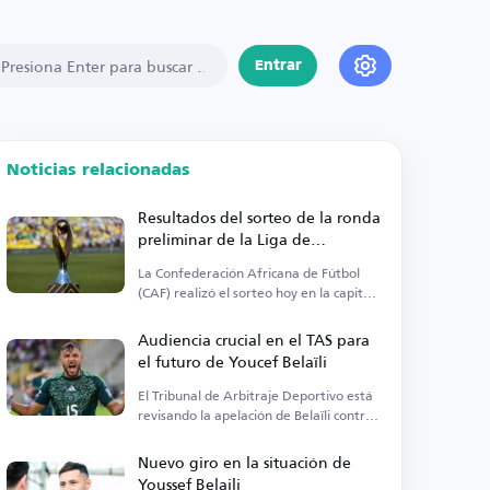
Entrar
Noticias relacionadas
Resultados del sorteo de la ronda
preliminar de la Liga de
Campeones de la CAF 2026-2027
La Confederación Africana de Fútbol
(CAF) realizó el sorteo hoy en la capital
egipcia.
Audiencia crucial en el TAS para
el futuro de Youcef Belaïli
El Tribunal de Arbitraje Deportivo está
revisando la apelación de Belaïli contra
la sanción de la FIFA.
Nuevo giro en la situación de
Youssef Belaili