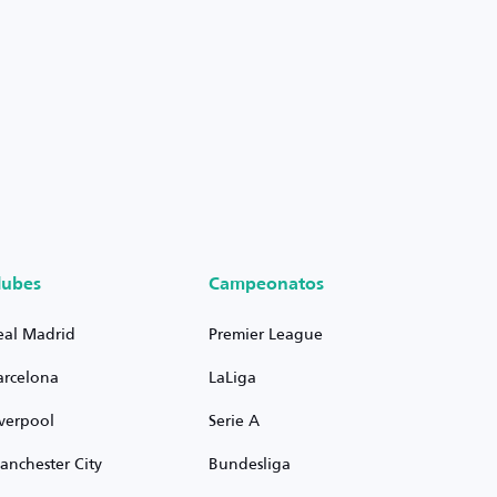
lubes
Campeonatos
eal Madrid
Premier League
arcelona
LaLiga
iverpool
Serie A
anchester City
Bundesliga