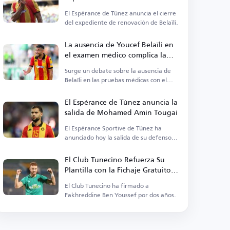
contrato de Youcef Belaïli
El Espérance de Túnez anuncia el cierre
del expediente de renovación de Belaïli.
La ausencia de Youcef Belaïli en
el examen médico complica la
renovación de su contrato con el
Surge un debate sobre la ausencia de
Esperance
Belaïli en las pruebas médicas con el
Esperance.
El Espérance de Túnez anuncia la
salida de Mohamed Amin Tougai
El Espérance Sportive de Túnez ha
anunciado hoy la salida de su defensor
argelino Mohamed Amin Tougai.
El Club Tunecino Refuerza Su
Plantilla con la Fichaje Gratuito
de Fakhreddine Ben Youssef
El Club Tunecino ha firmado a
Fakhreddine Ben Youssef por dos años.