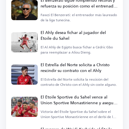
El Benzerati sigue rompiendo récords y
refuerza su posición como el entrenador
más laureado en Túnez
Fawzi El Benzerati: el entrenador más laureado
de la liga tunecina.
El Ahly desea fichar al jugador del
Étoile du Sahel
El Al Ahly de Egipto busca fichar a Cédric Gbo
para reemplazar a Aliou Dieng.
El Estrella del Norte solicita a Christo
rescindir su contrato con el Ahly
El Estrella del Norte solicita la rescisión del
contrato de Christo con el Ahly sin coste alguno.
El Étoile Sportive du Sahel vence al
Union Sportive Monastirienne y asegura
el derbi de la costa
Victoria del Étoile Sportive du Sahel sobre el
Union Sportive Monastirienne en el derbi de la
costa.