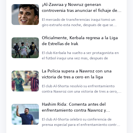
¡Al-Zawraa y Nowruz generan
controversia tras anunciar el fichaje del
mismo jugador!
El mercado de transferencias iraquí tomó un
giro extraño esta noche, después de que se
anunciara
Oficialmente, Kerbala regresa a la Liga
de Estrellas de Irak
El club Kerbala ha vuelto a ser protagonista en
el fútbol iraquí una vez más, después de
La Policía supera a Nawroz con una
victoria de tres a cero en la liga
El club Al-Shorta resolvió su enfrentamiento
contra Nawroz con una victoria de tres a cero,
en el encuentro
Hashim Rida: Comenta antes del
enfrentamiento contra Nawroz y
establece sus objetivos
El club Al-Shorta celebró su conferencia de
prensa especial para el enfrentamiento contra
Nawroz, mañana martes.