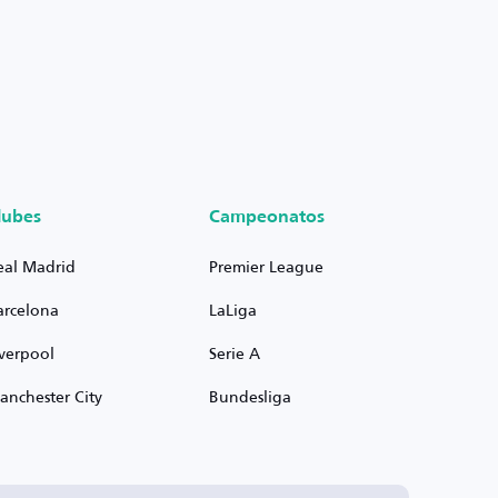
lubes
Campeonatos
eal Madrid
Premier League
arcelona
LaLiga
iverpool
Serie A
anchester City
Bundesliga