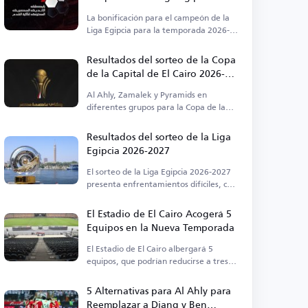
2026-2027
La bonificación para el campeón de la
Liga Egipcia para la temporada 2026-
2027 es de 50 millones de libras
egipcias.
Resultados del sorteo de la Copa
de la Capital de El Cairo 2026-
2027
Al Ahly, Zamalek y Pyramids en
diferentes grupos para la Copa de la
Capital de El Cairo.
Resultados del sorteo de la Liga
Egipcia 2026-2027
El sorteo de la Liga Egipcia 2026-2027
presenta enfrentamientos difíciles, con
Al Ahly y Zamalek en la sexta jornada.
El Estadio de El Cairo Acogerá 5
Equipos en la Nueva Temporada
El Estadio de El Cairo albergará 5
equipos, que podrían reducirse a tres
en el futuro.
5 Alternativas para Al Ahly para
Reemplazar a Diang y Ben