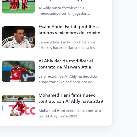
Ramadan
Al Ahly busca fortalecer su
mediocampo con un jugador
extranjero.
Essam Abdel Fattah prohíbe a
árbitros y miembros del comité
aparecer en medios
Essam Abdel Fattah prohíbe a los
árbitros hacer declaraciones a los
medios.
Al Ahly decide modificar el
contrato de Marwan Attia
La dirección de Al Ahly ha decidido
aumentar el valor financiero del
contrato del centrocampista Marwan
Attia.
Mohamed Hani firma nuevo
contrato con Al Ahly hasta 2029
Mohamed Hani extiende su contrato
con Al Ahly hasta 2029.