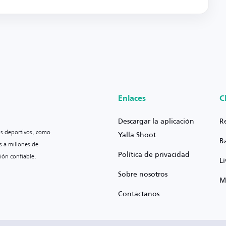
Enlaces
C
Descargar la aplicación
R
os deportivos, como
Yalla Shoot
B
s a millones de
Política de privacidad
ión confiable.
L
Sobre nosotros
M
Contáctanos