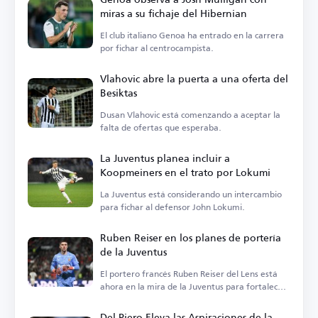
miras a su fichaje del Hibernian
El club italiano Genoa ha entrado en la carrera
por fichar al centrocampista.
Vlahovic abre la puerta a una oferta del
Besiktas
Dusan Vlahovic está comenzando a aceptar la
falta de ofertas que esperaba.
La Juventus planea incluir a
Koopmeiners en el trato por Lokumi
La Juventus está considerando un intercambio
para fichar al defensor John Lokumi.
Ruben Reiser en los planes de portería
de la Juventus
El portero francés Ruben Reiser del Lens está
ahora en la mira de la Juventus para fortalecer
sus opciones en la portería.
Del Piero Eleva las Aspiraciones de la